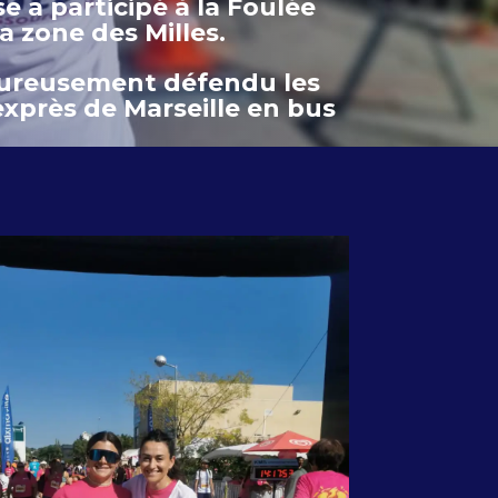
e a participé à la Foulée
a zone des Milles.
leureusement défendu les
xprès de Marseille en bus