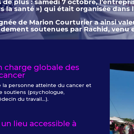
de plus : samedi 7 octobre, l’entrepris
 la santé ») qui était organisée dans l
née de Marion Courturier a ainsi va
ndement soutenues par Rachid, venu e
n charge globale des
 cancer
e la personne atteinte du cancer et
de soutiens (psychologue,
édecin du travail…).
 un lieu accessible à