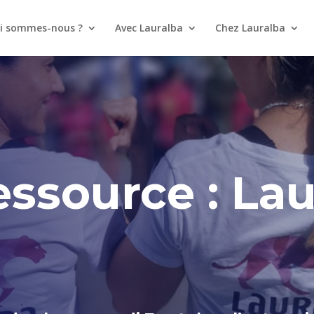
i sommes-nous ?
Avec Lauralba
Chez Lauralba
ssource : Lau